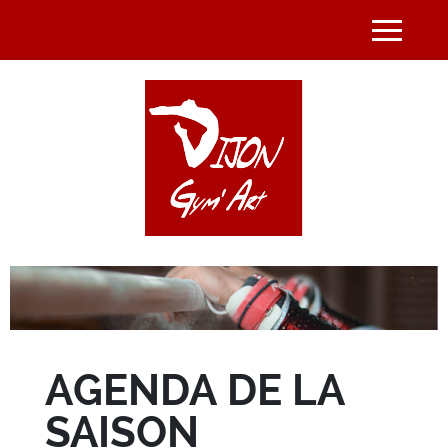
Panneau de gestion des cookies
Toggle nav
AGENDA DE LA
SAISON