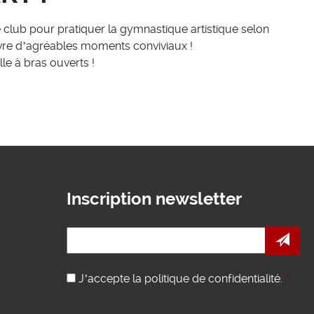
 club pour pratiquer la gymnastique artistique selon
ivre d’agréables moments conviviaux !
le à bras ouverts !
Inscription newsletter
e-
mail
*
RGPD
*
J’accepte la politique de confidentialité.
*
CAPTCHA