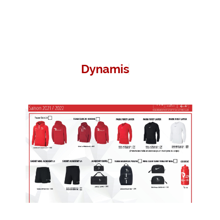
D
y
n
a
m
i
s
m
e
e
t
v
i